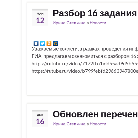
Разбор 16 задания
МАЙ
12
Ирина Степкина
в
Новости
Уважаемые коллеги, в рамках проведения и
ГИА предлагаем ознакомиться с разбором 16 
https://rutube.ru/video/7172fb7bdd55ad9d5b5
https://rutube.ru/video/b799febfd2966394780
Обновлен перечен
ДЕК
16
Ирина Степкина
в
Новости