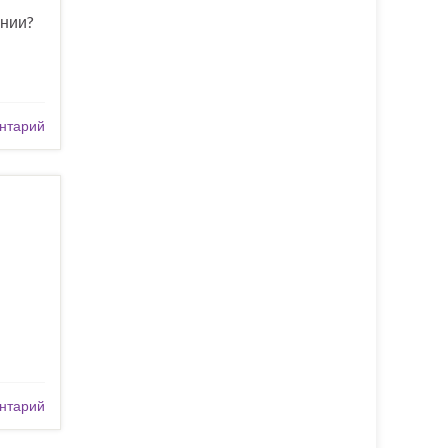
ании?
нтарий
нтарий