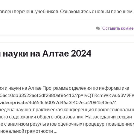
овлен перечень учебников. Ознакомьтесь с новым перечнем
Оставить комме
 науки на Алтае 2024
ия и науки на Алтае Программа отделения по информатике
te/de95ac10cb33522a6f3df2880af86413/?p=IvQTRcmWKwu63V9F
u/video/private/4d654c60057d46a3f402ece2084543e5/?
ведена научно-практическая конференция профессиональн
го содержания общего образования. На заседании секции
е с анализом результатов оценочных процедур, повышение
иональной грамотности …