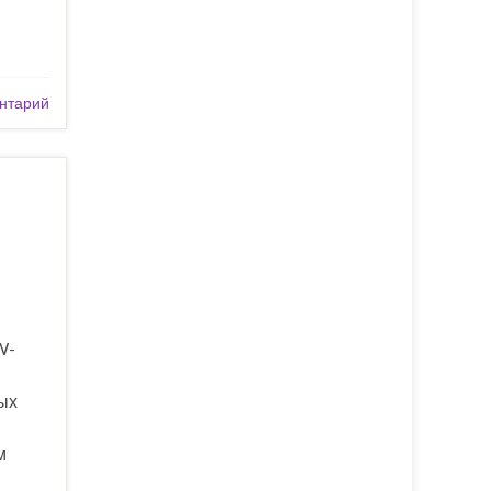
.
нтарий
W-
ых
м