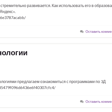
стремительно развивается. Как использовать его в образов
Яндекс».
416e3787acabb/
Оставить комме
нологии
ологиями предлагаем ознакомиться с программами по 3Д
ad5479f096d6436e6f40307cfc4/
Оставить комме