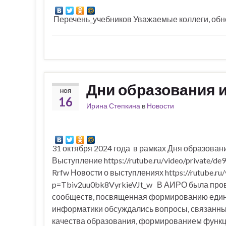
Перечень_учебников Уважаемые коллеги, обн
Дни образования и
НОЯ
16
Ирина Степкина
в
Новости
31 октября 2024 года в рамках Дня образован
Выступление https://rutube.ru/video/priva
Rrfw Новости о выступлениях https://rutube.r
p=Tbiv2uu0bk8VyrkieVJt_w В АИРО была про
сообществ, посвященная формированию едино
информатики обсуждались вопросы, связанны
качества образования, формированием функц