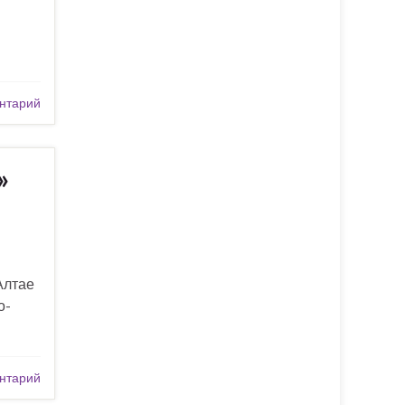
нтарий
»
Алтае
о-
нтарий