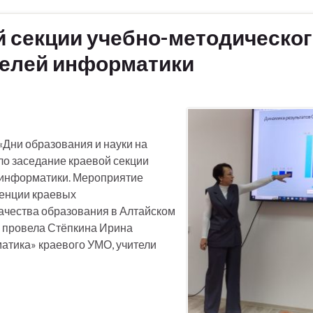
й секции учебно-методическо
телей информатики
«Дни образования и науки на
ло заседание краевой секции
 информатики. Мероприятие
ренции краевых
чества образования в Алтайском
и провела Стёпкина Ирина
атика» краевого УМО, учители