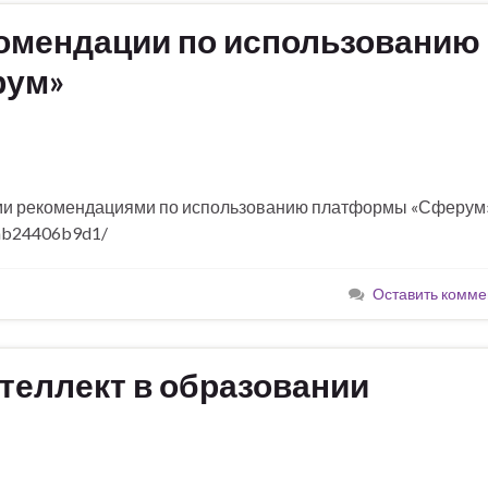
омендации по использованию
рум»
ими рекомендациями по использованию платформы «Сферум»
3ab24406b9d1/
Оставить комме
теллект в образовании