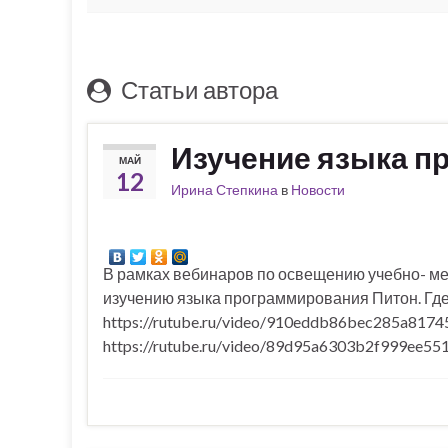
Статьи автора
Изучение языка п
МАЙ
12
Ирина Степкина
в
Новости
В рамках вебинаров по освещению учебно- ме
изучению языка программирования Питон. Где
https://rutube.ru/video/910eddb86bec285a8174
https://rutube.ru/video/89d95a6303b2f999ee55