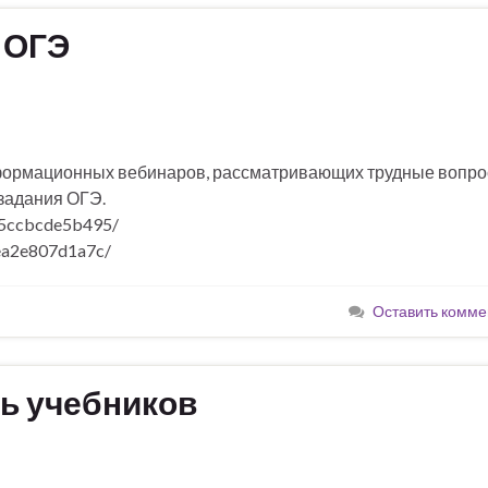
 ОГЭ
нформационных вебинаров, рассматривающих трудные вопр
задания ОГЭ.
55ccbcde5b495/
0ea2e807d1a7c/
Оставить комме
ь учебников