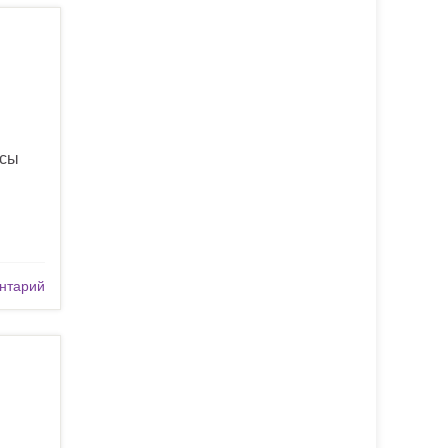
осы
нтарий